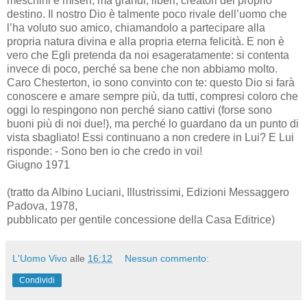
meschini e miseri, ma grandi, liberi, creatori del proprio
destino. Il nostro Dio è talmente poco rivale dell’uomo che
l’ha voluto suo amico, chiamandolo a partecipare alla
propria natura divina e alla propria eterna felicità. E non è
vero che Egli pretenda da noi esageratamente: si contenta
invece di poco, perché sa bene che non abbiamo molto.
Caro Chesterton, io sono convinto con te: questo Dio si farà
conoscere e amare sempre più, da tutti, compresi coloro che
oggi lo respingono non perché siano cattivi (forse sono
buoni più di noi due!), ma perché lo guardano da un punto di
vista sbagliato! Essi continuano a non credere in Lui? E Lui
risponde: - Sono ben io che credo in voi!
Giugno 1971
(tratto da Albino Luciani, Illustrissimi, Edizioni Messaggero
Padova, 1978,
pubblicato per gentile concessione della Casa Editrice)
L'Uomo Vivo
alle
16:12
Nessun commento:
Condividi