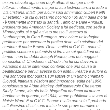
essere elevato agli onori degli altari. E non per meriti
letterari, naturalmente, ma per la sua testimonianza di fede e
vita cristiana: infatti, per alcuni suoi ammiratori Gilbert Keith
Chesterton - di cui quest'anno ricorrono i 60 anni dalla morte
- è fortemente indiziato di santità. Tanto che Dale Ahlquist,
presidente dell'American Society a lui dedicata, con sede a
Minneapolis, si è già attivato presso il vescovo di
Northampton, in Gran Bretagna, per avviare un'indagine
preliminare per accertare la pratica delle virtù cristiane del
creatore di padre Brown. Della santità di G.K.C. - come il
prolifico scrittore e polemista si firmava sui quotidiani del
tempo - non ha dubbi Joseph Pearce, uno dei maggiori
conoscitori di Chesterton: «Credo che lui sia davvero in
Paradiso e sarei oltremodo contento che una causa di
beatificazione per lui avesse buon esito». Pearce è autore di
una sontuosa monografia sull'autore di Un uomo chiamato
Giovedì, intitolata Wisdom and Innocence, edita nel 1996,
considerata da Aidan Mackey, dell'autorevole Chesterton
Study Centre, «la più bella biografia» dedicata all'autore
londinese da quando, nel 1944, venne pubblicato il lavoro di
Maisie Ward. E di G.K.C. Pearce esalta non solo il profondo
cattolicesimo di cui sono intrise le sue prove narrative o