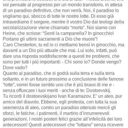
voi pensate al progresso per un mondo transitorio, in attesa
di un paradiso definitivo, che non verrà. Noi, il paradiso lo
vogliamo qui, sbocco di tutte le nostre lotte. Di esso già
intravediamo il sorgere, mentre il vostro Dio dai teologi della
secolarizzazione viene chiamato “morto”. Noi siamo con
Heine, che scrisse: “Senti la campanella? In ginocchio!
Portano gli ultimi sacramenti a Dio che muore”!
Caro Chesterton, tu ed io ci mettiamo bensì in ginocchio, ma
davanti a un Dio più attuale che mai. Lui solo, infatti, può
dare una risposta soddisfacente a questi tre problemi, che
sono per tutti i più importanti: - Chi sono io? Donde vengo?
Dove vado?
Quanto al paradiso, che si godrà sulla terra e sulla terra
soltanto, e in un futuro prossimo a conclusione delle famose
“lotte”, vorrei fosse sentito uno che è più bravo di me e -
senza offuscare i tuoi meriti - anche di te: Dostoevskij.
Tu ricordi il dostoevskijano Ivan Karamazov. E’ un ateo, pur
amico del diavolo. Ebbene, egli protesta, con tutta la sua
veemenza di ateo, contro un paradiso ottenuto mercé gli
sforzi, le fatiche, i patimenti, il martirio d’innumerevoli
generazioni. I nostri posteri felici grazie all’infelicità dei loro
antecessori! Questi antecessori che “lottano” senza ricevere