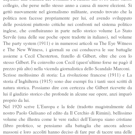
collegio, che perse nello stesso anno a causa di nuove elezioni. Si
gettò nuovamente nel giornalismo militante, avendo trovato che la
politica non facesse propriamente per lui, ed avendo sviluppato
delle posizioni piuttosto critiche nei confronti nel sistema politico
inglese, che confluiranno in parte nello storico volume Lo Stato
Servile (una delle sue poche opere tradotte in italiano), nel volume
The party system (1911) e in numerosi articoli su The Eye Witness
e The New Witness, i giornali su cui conduceva le sue battaglie
assieme a Cecil Chesterton, fratello di Gilbert, oltre che con lo
stesso Gilbert. Fu coinvolto con Cecil (quest’ultimo forse ne pagò il
prezzo più alto) nella vicenda giornalistica dello Scandalo Marconi.
Scrisse moltissimo di storia: La rivoluzione francese (1911) e La
storia d’Inghilterra (1915) sono due esempi fra i tanti suoi scritti di
natura storica. Possiamo dire con certezza che Gilbert ricevette da
lui il giudizio storico che profonde in alcune sue opere, anzi imparò
proprio da lui.
Nel 1920 scrive L’Europa e la fede (tradotto magistralmente dal
nostro Paolo Gulisano ed edito da Il Cerchio di Rimini), bellissimo
volume che illustra come le vere radici dell’Europa siano cristiane
(libro profetico, se pensiamo alla battaglia che ancora adesso
massoni e loro accoliti hanno deciso di fare pur di tacere una delle