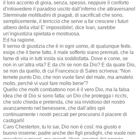
il loro acconto di gioia, senza, spesso, neppure il conforto
d’intravedere il paradiso uscito dall’inferno che attraversano!
Sterminate moltitudini di piagati, di sacrificati che sono,
semplicemente, il terriccio che serve a far crescere i futuri
albero della vita! E’ impossibile!, dice Ivan, sarebbe
un’ingiustizia spietata e mostruosa.
Ed ha ragione.
Il senso di giustizia che è in ogni uomo, di qualunque fede,
esige che il bene fatto, il male sofferto siano premiati, che la
fame di vita in tutti insita sia soddisfatta. Dove e come, se
non in un’altra vita? E da chi se non da Dio? E da quale Dio,
se non da quello, di cui Francesco di Sales scriveva: “Non
temete punto Dio, che non vuole farvi del male, ma amatelo
molto, perché vi vuol fare molto bene”?
Quello che molti combattono non è il vero Dio, ma la falsa
idea che di Dio si sono fatta: un Dio che protegga i ricchi,
che solo chieda e pretenda, che sia invidioso del nostro
avanzamento nel benessere, che dall’altro spii
continuamente i nostri peccati per procurarsi il piacere di
castigarli!
Caro Chesterton, tu lo sai, Dio non è così: ma giusto e
buono insieme; padre anche dei figli prodighi, che vuole non