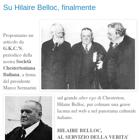
Su Hilaire Belloc, finalmente
Proponiamo un
articolo da
G.K.C.'S
,
periodico della
Società
nostra
Chestertoniana
Italiana
, a firma
del presidente
Marco Sermarini
sul grande
alter ego
di Chesterton,
Hilaire Belloc, per colmare una grave
lacuna nel web e nel panorama culturale
italiano.
HILAIRE BELLOC,
AL SERVIZIO DELLA VERITA’