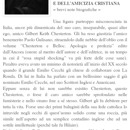
E DELL’AMICIZIA CRISTIANA
= brevi note biografiche =
Una figura purtroppo misconosciuta in
Italia, ancor più dimenticata del suo caro, inseparabile, quasi alter
ego, amico Gilbert Keith Chesterton. Gli ha reso giustizia l’amico
benemerito Paolo Gulisano, ritraendolo dalle nebbie dell’oblio con il
volume “Chesterton e Belloc. Apologia e profezia” edito
dall’Ancora (onore al merito dell’autore e dell’editrice, in un tempo
in cui il “rosa stupid shocking” va più forte delle cose sane).
Peraltro aveva avuto un minimo di notorietà all’inizio del XX secolo
quando il grande Emilio Cecchi gli chiese di collaborare con La
Ronda. Di lui in Italia ha parlato con un bellissimo saggio il già
nominato Emilio Cecchi, nel suo Scrittori Inglesi e Americani.
Eppure senza di lui non sarebbe esistito Chesterton, questo
Chesterton, o forse il caro amico sarebbe sprofondato nelle
fumisterie e nello strano fine a sé stesso. Gilbert gli fu debitore per
tutta la vita. Forse uno dei primi baluginii della sua fede cattolica lo
intravide negli occhi di quest’uomo solido come una roccia, più
simile nell’aspetto ad un semplice contadino inglese che ad un
sottile intellettuale (perché tale fu Hilaire).