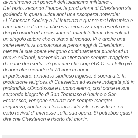
avvertimento sui pericoli dell'islamismo militante».
Del resto, secondo Pearce, la produzione di Chesterton sta
godendo in questi ultimi anni una riscoperta notevole:
«L'American Society a lui intitolata è quanto mai dinamica e
l'annuale conferenza che essa organizza rappresenta uno
dei più grandi ed appassionanti eventi letterari dedicati ad
un singolo autore che ci siano al mondo. Vi è anche una
serie televisiva consacrata ai personaggi di Chesterton,
mentre le sue opere vengono continuamente pubblicati in
nuove edizioni, ricevendo un'attenzione sempre maggiore
da parte dei media. Si può dire che oggi G.K.C. sia letto più
di ogni altro periodo da 70 anni in qua».
In particolare, annota lo studioso inglese, è soprattutto la
produzione religiosa di Chesterton ad essere indagata più in
profondità: «Ortodossia e L'uomo eterno, così come le sue
stupende biografie di San Tommaso d'Aquino e San
Francesco, vengono studiate con sempre maggior
frequenza; anche tra i teologi e i filosofi si assiste ad un
certo revival di interesse sulla sua opera. Si potrebbe quasi
dire che Chesterton è risorto dai morti».