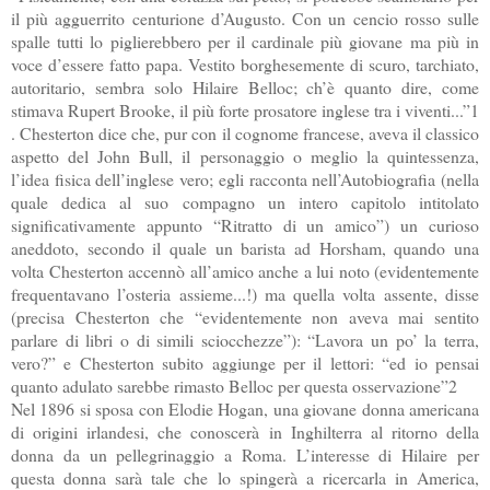
il più agguerrito centurione d’Augusto. Con un cencio rosso sulle
spalle tutti lo piglierebbero per il cardinale più giovane ma più in
voce d’essere fatto papa. Vestito borghesemente di scuro, tarchiato,
autoritario, sembra solo Hilaire Belloc; ch’è quanto dire, come
stimava Rupert Brooke, il più forte prosatore inglese tra i viventi...”1
. Chesterton dice che, pur con il cognome francese, aveva il classico
aspetto del John Bull, il personaggio o meglio la quintessenza,
l’idea fisica dell’inglese vero; egli racconta nell’Autobiografia (nella
quale dedica al suo compagno un intero capitolo intitolato
significativamente appunto “Ritratto di un amico”) un curioso
aneddoto, secondo il quale un barista ad Horsham, quando una
volta Chesterton accennò all’amico anche a lui noto (evidentemente
frequentavano l’osteria assieme...!) ma quella volta assente, disse
(precisa Chesterton che “evidentemente non aveva mai sentito
parlare di libri o di simili sciocchezze”): “Lavora un po’ la terra,
vero?” e Chesterton subito aggiunge per il lettori: “ed io pensai
quanto adulato sarebbe rimasto Belloc per questa osservazione”2
Nel 1896 si sposa con Elodie Hogan, una giovane donna americana
di origini irlandesi, che conoscerà in Inghilterra al ritorno della
donna da un pellegrinaggio a Roma. L’interesse di Hilaire per
questa donna sarà tale che lo spingerà a ricercarla in America,