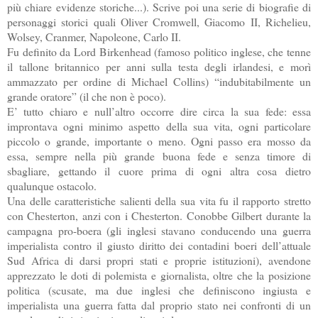
più chiare evidenze storiche...). Scrive poi una serie di biografie di
personaggi storici quali Oliver Cromwell, Giacomo II, Richelieu,
Wolsey, Cranmer, Napoleone, Carlo II.
Fu definito da Lord Birkenhead (famoso politico inglese, che tenne
il tallone britannico per anni sulla testa degli irlandesi, e morì
ammazzato per ordine di Michael Collins) “indubitabilmente un
grande oratore” (il che non è poco).
E’ tutto chiaro e null’altro occorre dire circa la sua fede: essa
improntava ogni minimo aspetto della sua vita, ogni particolare
piccolo o grande, importante o meno. Ogni passo era mosso da
essa, sempre nella più grande buona fede e senza timore di
sbagliare, gettando il cuore prima di ogni altra cosa dietro
qualunque ostacolo.
Una delle caratteristiche salienti della sua vita fu il rapporto stretto
con Chesterton, anzi con i Chesterton. Conobbe Gilbert durante la
campagna pro-boera (gli inglesi stavano conducendo una guerra
imperialista contro il giusto diritto dei contadini boeri dell’attuale
Sud Africa di darsi propri stati e proprie istituzioni), avendone
apprezzato le doti di polemista e giornalista, oltre che la posizione
politica (scusate, ma due inglesi che definiscono ingiusta e
imperialista una guerra fatta dal proprio stato nei confronti di un