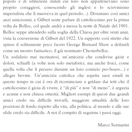
popolo e di istituzioni statali cui loro non appartenevano sono
proprio coraggiosi, conoscendo gli inglesi e lo sciovinismo
imperialista che li muoveva in quel periodo...). Diventano così amici
anzi amicissimi, e Gilbert sente parlare di cattolicesimo per la prima
volta da Belloc, col quale andrà a messa la notte di Natale del 1901.
Belloc seppe attenderlo sulla soglia della Chiesa per oltre venti anni,
vista la conversione di Gilbert del 1922. Un rapporto così stretto che
spinse il solitamente poco faceto George Bernard Shaw a definirli
come un mostro fantastico, il già nominato Chesterbelloc.
Un sodalizio mai incrinatosi, un’amicizia che condivise gioie e
dolori, schiaffi (a volte non solo metaforici, ma anche fisici, come
quella volta che li presero durante un loro comizio pro-boero...) e
allegre bevute. Un’amicizia cattolica che aspetta suoi emuli in
questo tempo in cui è ora di ricominciare a gridare dai tetti che il
cattolicesimo è gioia di vivere, è “di più” e non “di meno”, è arguzia
e acume e non chiusa ottusità. Migliori esempi di questi due grandi
amici credo sia difficile trovarli, maggiore attualità delle loro
posizioni di fondo rispetto alla vita, alla politica, al mondo e alle sue
sfide credo sia difficile. A noi il compito di seguirne i passi oggi.
Marco Sermarini