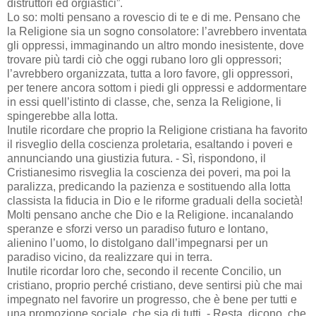
distruttori ed orgiastici”.
Lo so: molti pensano a rovescio di te e di me. Pensano che
la Religione sia un sogno consolatore: l’avrebbero inventata
gli oppressi, immaginando un altro mondo inesistente, dove
trovare più tardi ciò che oggi rubano loro gli oppressori;
l’avrebbero organizzata, tutta a loro favore, gli oppressori,
per tenere ancora sottom i piedi gli oppressi e addormentare
in essi quell’istinto di classe, che, senza la Religione, li
spingerebbe alla lotta.
Inutile ricordare che proprio la Religione cristiana ha favorito
il risveglio della coscienza proletaria, esaltando i poveri e
annunciando una giustizia futura. - Sì, rispondono, il
Cristianesimo risveglia la coscienza dei poveri, ma poi la
paralizza, predicando la pazienza e sostituendo alla lotta
classista la fiducia in Dio e le riforme graduali della società!
Molti pensano anche che Dio e la Religione. incanalando
speranze e sforzi verso un paradiso futuro e lontano,
alienino l’uomo, lo distolgano dall’impegnarsi per un
paradiso vicino, da realizzare qui in terra.
Inutile ricordar loro che, secondo il recente Concilio, un
cristiano, proprio perché cristiano, deve sentirsi più che mai
impegnato nel favorire un progresso, che è bene per tutti e
una promozione sociale, che sia di tutti. - Resta, dicono, che