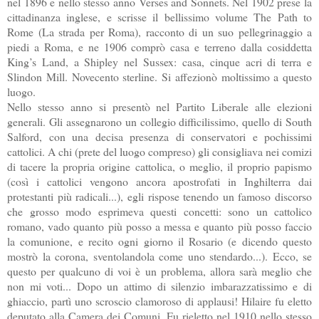
nel 1896 e nello stesso anno Verses and Sonnets. Nel 1902 prese la
cittadinanza inglese, e scrisse il bellissimo volume The Path to
Rome (La strada per Roma), racconto di un suo pellegrinaggio a
piedi a Roma, e ne 1906 comprò casa e terreno dalla cosiddetta
King’s Land, a Shipley nel Sussex: casa, cinque acri di terra e
Slindon Mill. Novecento sterline. Si affezionò moltissimo a questo
luogo.
Nello stesso anno si presentò nel Partito Liberale alle elezioni
generali. Gli assegnarono un collegio difficilissimo, quello di South
Salford, con una decisa presenza di conservatori e pochissimi
cattolici. A chi (prete del luogo compreso) gli consigliava nei comizi
di tacere la propria origine cattolica, o meglio, il proprio papismo
(così i cattolici vengono ancora apostrofati in Inghilterra dai
protestanti più radicali...), egli rispose tenendo un famoso discorso
che grosso modo esprimeva questi concetti: sono un cattolico
romano, vado quanto più posso a messa e quanto più posso faccio
la comunione, e recito ogni giorno il Rosario (e dicendo questo
mostrò la corona, sventolandola come uno stendardo...). Ecco, se
questo per qualcuno di voi è un problema, allora sarà meglio che
non mi voti... Dopo un attimo di silenzio imbarazzatissimo e di
ghiaccio, partì uno scroscio clamoroso di applausi! Hilaire fu eletto
deputato alla Camera dei Comuni. Fu rieletto nel 1910 nello stesso