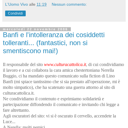
L'Uomo Vivo
alle
11:19
Nessun commento:
Condividi
mercoledì 22 novembre 2006
Banfi e l'intolleranza dei cosiddetti
tolleranti... (fantastici, non si
smentiscono mai!)
Il responsabile del sito
www.culturacattolica.it
, di cui condividiamo
il lavoro e a cui collabora la cara amica chestertoniana Nerella
Buggio, ci ha mandato questo comunicato sulla fiction di Lino
Banfi (mi spiace tantissimo che si sia prestato all'operazione, mi è
molto simpatico), che ha scatenato una guerra attorno al sito di
culturacattolica.it.
Ne condividiamo il contenuto e esprimiamo solidarietà e
partecipazione diffondendo il comunicato e invitando chi legge a
fare altrettanto.
Agli oscuratori del sito: vi si è oscurato il cervello, accendete la
Luce...
A Nerella: molti nemici...