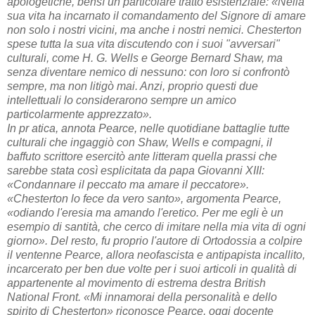
apologetiche, bensì un particolare tratto esistenziale: «Nella
sua vita ha incarnato il comandamento del Signore di amare
non solo i nostri vicini, ma anche i nostri nemici. Chesterton
spese tutta la sua vita discutendo con i suoi "avversari"
culturali, come H. G. Wells e George Bernard Shaw, ma
senza diventare nemico di nessuno: con loro si confrontò
sempre, ma non litigò mai. Anzi, proprio questi due
intellettuali lo considerarono sempre un amico
particolarmente apprezzato».
In pr atica, annota Pearce, nelle quotidiane battaglie tutte
culturali che ingaggiò con Shaw, Wells e compagni, il
baffuto scrittore esercitò ante litteram quella prassi che
sarebbe stata così esplicitata da papa Giovanni XIII:
«Condannare il peccato ma amare il peccatore».
«Chesterton lo fece da vero santo», argomenta Pearce,
«odiando l'eresia ma amando l'eretico. Per me egli è un
esempio di santità, che cerco di imitare nella mia vita di ogni
giorno». Del resto, fu proprio l'autore di Ortodossia a colpire
il ventenne Pearce, allora neofascista e antipapista incallito,
incarcerato per ben due volte per i suoi articoli in qualità di
appartenente al movimento di estrema destra British
National Front. «Mi innamorai della personalità e dello
spirito di Chesterton» riconosce Pearce, oggi docente