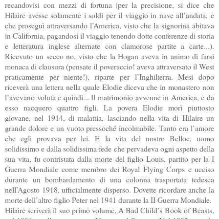
recandovisi con mezzi di fortuna (per la precisione, si dice che
Hilaire avesse solamente i soldi per il viaggio in nave all’andata, e
che proseguì attraversando l’America, visto che la signorina abitava
in California, pagandosi il viaggio tenendo dotte conferenze di storia
e letteratura inglese alternate con clamorose partite a carte...).
Ricevuto un secco no, visto che la Hogan aveva in animo di farsi
monaca di clausura (pensate il poveraccio! aveva attraversato il West
praticamente per niente!), riparte per l’Inghilterra. Mesi dopo
riceverà una lettera nella quale Elodie diceva che in monastero non
l’avevano voluta e quindi... Il matrimonio avvenne in America, e da
esso nacquero quattro figli. La povera Elodie morì piuttosto
giovane, nel 1914, di malattia, lasciando nella vita di Hilaire un
grande dolore e un vuoto pressoché incolmabile. Tanto era l’amore
che egli provava per lei. E la vita del nostro Belloc, uomo
solidissimo e dalla solidissima fede che pervadeva ogni aspetto della
sua vita, fu contristata dalla morte del figlio Louis, partito per la I
Guerra Mondiale come membro dei Royal Flying Corps e ucciso
durante un bombardamento di una colonna trasportata tedesca
nell’Agosto 1918, ufficialmente disperso. Dovette ricordare anche la
morte dell’altro figlio Peter nel 1941 durante la II Guerra Mondiale.
Hilaire scriverà il suo primo volume, A Bad Child’s Book of Beasts,