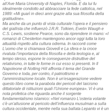
all'Ave Maria University di Naples, Florida. E da lui fu
idealmente condotto ad abbracciare la fede cattolica, nel
1989: «Mi guarì in dieci anni grazie alla sua filosofia della
gratitudine».
Ma anche da un punto di vista culturale l'opera e il pensiero
del giallista che influenzò J.R.R. Tolkien, Evelin Waugh e
C.S. Lewis, sostiene Pearce, sono da riprendere in mano: «I
romanzi di Chesterton mantengono ancor oggi tutta la loro
attualità rispetto alla cultura odierna. In racconti come
L'uomo che si chiamava Giovedì e La sfera e la croce
rivaluta l'importanza della filosofia e della teologia e, al
tempo stesso, espone le conseguenze distruttive del
relativismo, in tutte le forme in cui esso si presenti. In Il
Napoleone di Notting Hill affronta il tema del Grande
Governo e loda, per contro, il patriottismo e
l'amministrazione locale. Non è un'esagerazione vedere
questo libro come la parabola dei pericoli del laicismo
dittatoriale di istituzioni quali l'Unione europea». Vi è una
nota profetica che riguarda anche il sorgente
fondamentalismo islamico: «Nel romanzo L'osteria volante
c'è un'allusione al pericolo dell'influenza musulman a sulla
cultura occidentale, mentre nella sua ballata Lepanto vi è un