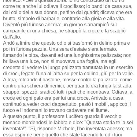
monaco. - Senti questa storia: io ho conosciuto un uomo
come te; anche lui odiava il crocifisso; lo bandì da casa sua,
dal collo della sua donna, perfino dai quadri; diceva che era
brutto, simbolo di barbarie, contrario alla gioia e alla vita.
Diventò più furioso ancora: un giorno s'arrampicò sul
campanile di una chiesa, ne strappò la croce e la scagliò
dall'alto.
Andò a finire che questo odio si trasformò in delirio prima e
poi in furiosa pazzia. Una sera d'estate s'era fermato,
fumando la pipa, davanti ad una lunghissima palizzata; non
brillava una luce, non si muoveva una foglia, ma egli
credette di vedere la lunga palizzata tramutata in un esercito
di croci, legate l'una all'altra su per la collina, giù per la valle.
Allora, roteando il bastone, mosse contro la palizzata, come
contro una schiera di nemici; per quanto era lunga la strada,
strappò, spezzò, sradicò tutti i pali che incontrava. Odiava la
croce ed ogni palo era per lui una croce. Arrivato a casa,
continuò a veder croci dappertutto, pestò i mobili, appiccò il
fuoco e l'indomani lo trovano cadavere nel fiume.
A questo punto, il professore Lucifero guarda il vecchio
monaco mordendosi le labbra e dice: "Questa storia te la sei
inventata!". "Sì, risponde Michele, l'ho inventata adesso; ma
essa esprime bene quello che state facendo tu ed i tuoi