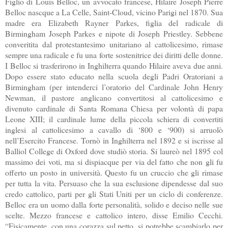
Figlio di Louis Belloc, un avvocato francese, Hilaire Joseph Pierre
Belloc nascque a La Celle, Saint-Cloud, vicino Parigi nel 1870. Sua
madre era Elizabeth Rayner Parkes, figlia del radicale di
Birmingham Joseph Parkes e nipote di Joseph Priestley. Sebbene
converitita dal protestantesimo unitariano al cattolicesimo, rimase
sempre una radicale e fu una forte sostenitrice dei diritti delle donne.
I Belloc si trasferirono in Inghilterra quando Hilaire aveva due anni.
Dopo essere stato educato nella scuola degli Padri Oratoriani a
Birmingham (per intenderci l’oratorio del Cardinale John Henry
Newman, il pastore anglicano convertitosi al cattolicesimo e
divenuto cardinale di Santa Romana Chiesa per volontà di papa
Leone XIII; il cardinale lume della piccola schiera di convertiti
inglesi al cattolicesimo a cavallo di ‘800 e ‘900) si arruolò
nell’Esercito Francese. Tornò in Inghilterra nel 1892 e si iscrisse al
Balliol College di Oxford dove studiò storia. Si laureò nel 1895 col
massimo dei voti, ma si dispiacque per via del fatto che non gli fu
offerto un posto in università. Questo fu un cruccio che gli rimase
per tutta la vita. Persuaso che la sua esclusione dipendesse dal suo
credo cattolico, parti per gli Stati Uniti per un ciclo di conferenze.
Belloc era un uomo dalla forte personalità, solido e deciso nelle sue
scelte. Mezzo francese e cattolico intero, disse Emilio Cecchi.
“Fisicamente, con una corazza sul petto, si potrebbe scambiarlo per